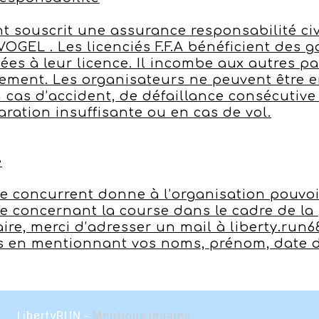
t souscrit une assurance responsabilité ci
GEL . Les licenciés F.F.A bénéficient des 
iées à leur licence. Il incombe aux autres pa
lement. Les organisateurs ne peuvent être 
cas d’accident, de défaillance consécutive
ration insuffisante ou en cas de vol.
e
le concurrent donne à l’organisation pouvoir
e concernant la course dans le cadre de la 
raire, merci d’adresser un mail à liberty.ru
us en mentionnant vos noms, prénom, date 
Liberty
RUN -
Mentions légales