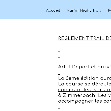
Accueil
Run'in Night Trail
R
REGLEMENT TRAIL D
Art. 1 Départ et arri
La 3eme édition aur
La course se déroule
communales, sur un c
à Zimmerbach. Les vé
accompagner les con