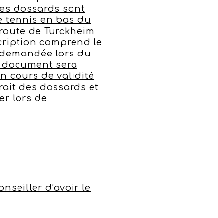
Les dossards sont
e tennis en bas du
 route de Turckheim
cription comprend le
a demandée lors du
Ce document sera
en cours de validité
trait des dossards et
er lors de
nseiller d’avoir le