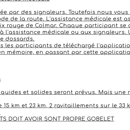
rée par des signaleurs. Toutefois nous vou
ode de la route. L’assistance médicale est a
oix rouge de Colmar. Chaque participant se 
 à l’assistance médicale ou aux signaleurs
ue dossards.
s les participants de téléchargé l’applicat
n mémoire, en passant par cette applicatio
s
liquides et solides seront prévus. Mais une 
e 15 km et 23 km, 2 ravitaillements sur le 33 
.
TS DOIT AVOIR SONT PROPRE GOBELET